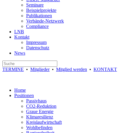
Seminare
Beispielprojekte
Publikationen
Verbände-Netzwerk
Compliance
LNB
Kontakt
Impressum
Datenschutz
News
TERMINE
•
Mitglieder
•
Mitglied werden
•
KONTAKT
Home
Positionen
Passivhaus
CO2-Reduktion
Graue Energie
Klimaresilienz
Kreislaufwirtschaft
Wohlbefinden
Barrierefreiheit