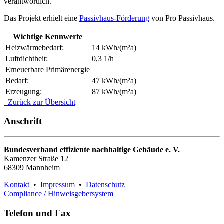
verantwortlich.
Das Projekt erhielt eine
Passivhaus-Förderung
von Pro Passivhaus.
Wichtige Kennwerte
Heizwärmebedarf:
14 kWh/(m²a)
Luftdichtheit:
0,3 1/h
Erneuerbare Primärenergie
Bedarf:
47 kWh/(m²a)
Erzeugung:
87 kWh/(m²a)
Zurück zur Übersicht
Anschrift
Bundesverband effiziente nachhaltige Gebäude e. V.
Kamenzer Straße 12
68309 Mannheim
Kontakt
•
Impressum
•
Datenschutz
Compliance / Hinweisgebersystem
Telefon und Fax