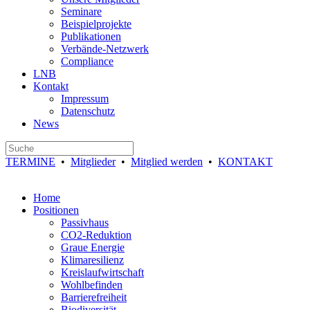
Seminare
Beispielprojekte
Publikationen
Verbände-Netzwerk
Compliance
LNB
Kontakt
Impressum
Datenschutz
News
TERMINE
•
Mitglieder
•
Mitglied werden
•
KONTAKT
Home
Positionen
Passivhaus
CO2-Reduktion
Graue Energie
Klimaresilienz
Kreislaufwirtschaft
Wohlbefinden
Barrierefreiheit
Biodiversität