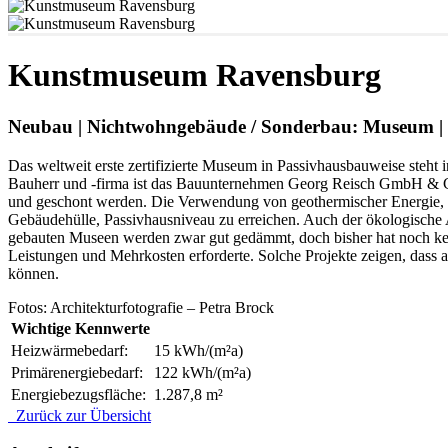
Kunstmuseum Ravensburg
Neubau | Nichtwohngebäude / Sonderbau: Museum | F
Das weltweit erste zertifizierte Museum in Passivhausbauweise st
Bauherr und -firma ist das Bauunternehmen Georg Reisch GmbH & Co.
und geschont werden. Die Verwendung von geothermischer Energie,
Gebäudehülle, Passivhausniveau zu erreichen. Auch der ökologische 
gebauten Museen werden zwar gut gedämmt, doch bisher hat noch kein
Leistungen und Mehrkosten erforderte. Solche Projekte zeigen, dass 
können.
Fotos: Architekturfotografie – Petra Brock
Wichtige Kennwerte
Heizwärmebedarf:
15 kWh/(m²a)
Primärenergiebedarf:
122 kWh/(m²a)
Energiebezugsfläche:
1.287,8 m²
Zurück zur Übersicht