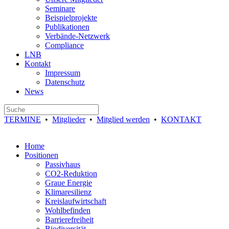
Seminare
Beispielprojekte
Publikationen
Verbände-Netzwerk
Compliance
LNB
Kontakt
Impressum
Datenschutz
News
TERMINE
•
Mitglieder
•
Mitglied werden
•
KONTAKT
Home
Positionen
Passivhaus
CO2-Reduktion
Graue Energie
Klimaresilienz
Kreislaufwirtschaft
Wohlbefinden
Barrierefreiheit
Biodiversität