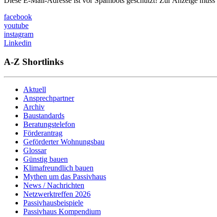
Diese E-Mail-Adresse ist vor Spambots geschützt! Zur Anzeige muss J
facebook
youtube
instagram
Linkedin
A-Z Shortlinks
Aktuell
Ansprechpartner
Archiv
Baustandards
Beratungstelefon
Förderantrag
Geförderter Wohnungsbau
Glossar
Günstig bauen
Klimafreundlich bauen
Mythen um das Passivhaus
News / Nachrichten
Netzwerktreffen 2026
Passivhausbeispiele
Passivhaus Kompendium